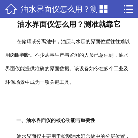



油水界面仪怎么用？测
网站首页

油水界面仪怎么用？测准就靠它
公司简介
准就靠它
产品中心
在储罐或分离池中，油层与水层的界面位置往往难以
公司资质
用肉眼判断。不少从事生产与监测的人员已意识到，油水
界面仪能提供准确的界面数据。该设备如今在多个工业及
新闻中心
环保场景中成为一项关键工具。
联系我们
一、油水界面仪的核心功能与重要性
油水界面仪主要用于检测油水混合物中的分层位置，